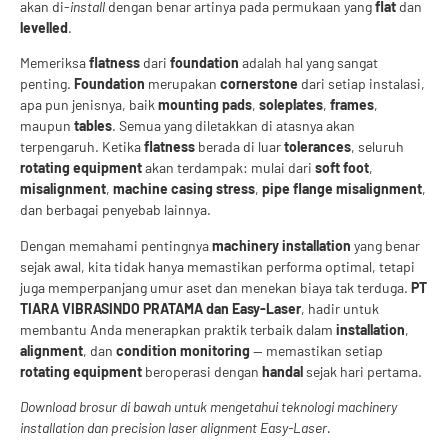
akan di-
install
dengan benar artinya pada permukaan yang
flat
dan
levelled
.
Memeriksa
flatness
dari
foundation
adalah hal yang sangat
penting.
Foundation
merupakan
cornerstone
dari setiap instalasi,
apa pun jenisnya, baik
mounting pads
,
soleplates
,
frames
,
maupun
tables
. Semua yang diletakkan di atasnya akan
terpengaruh. Ketika
flatness
berada di luar
tolerances
, seluruh
rotating equipment
akan terdampak: mulai dari
soft foot
,
misalignment
,
machine casing stress
,
pipe flange misalignment
,
dan berbagai penyebab lainnya.
Dengan memahami pentingnya
machinery installation
yang benar
sejak awal, kita tidak hanya memastikan performa optimal, tetapi
juga memperpanjang umur aset dan menekan biaya tak terduga.
PT
TIARA VIBRASINDO PRATAMA dan Easy-Laser
, hadir untuk
membantu Anda menerapkan praktik terbaik dalam
installation
,
alignment
, dan
condition monitoring
— memastikan setiap
rotating equipment
beroperasi dengan
handal
sejak hari pertama.
Download brosur di bawah untuk mengetahui teknologi machinery
installation dan precision laser alignment Easy-Laser.