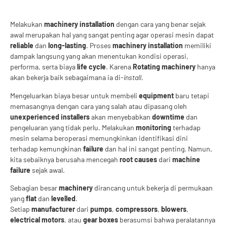
Melakukan
machinery installation
dengan cara yang benar sejak
awal merupakan hal yang sangat penting agar operasi mesin dapat
reliable
dan
long-lasting
. Proses
machinery installation
memiliki
dampak langsung yang akan menentukan kondisi operasi,
performa, serta biaya
life cycle
. Karena
Rotating machinery
hanya
akan bekerja baik sebagaimana ia di-
install
.
Mengeluarkan biaya besar untuk membeli
equipment
baru tetapi
memasangnya dengan cara yang salah atau dipasang oleh
unexperienced installers
akan menyebabkan
downtime
dan
pengeluaran yang tidak perlu. Melakukan
monitoring
terhadap
mesin selama beroperasi memungkinkan identifikasi dini
terhadap kemungkinan
failure
dan hal ini sangat penting. Namun,
kita sebaiknya berusaha mencegah
root causes
dari
machine
failure
sejak awal.
Sebagian besar
machinery
dirancang untuk bekerja di permukaan
yang
flat
dan
levelled
.
Setiap
manufacturer
dari
pumps
,
compressors
,
blowers
,
electrical motors
, atau
gear boxes
berasumsi bahwa peralatannya